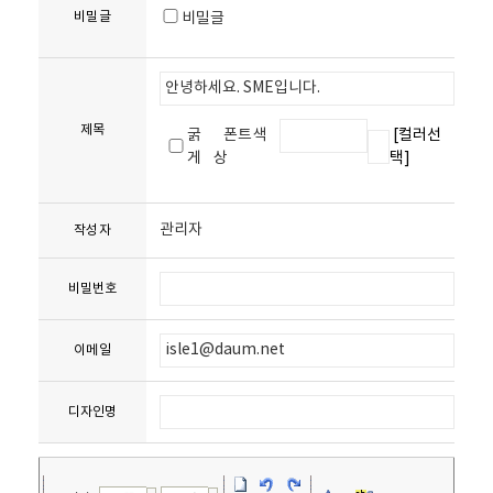
비밀글
비밀글
제목
굵
폰트색
[컬러선
게
상
택]
관리자
작성자
비밀번호
이메일
디자인명