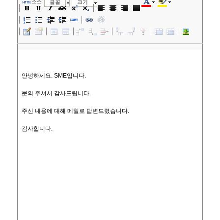
소스
글꼴
크기