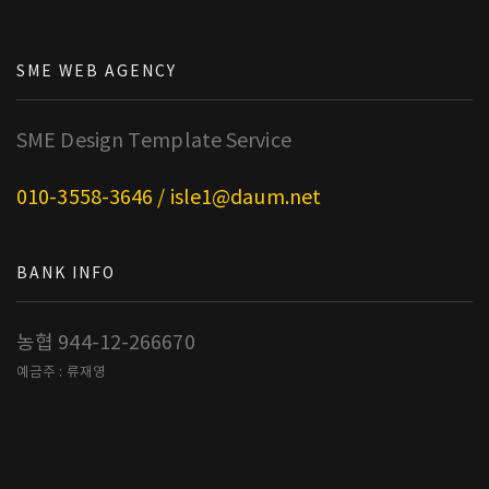
SME WEB AGENCY
SME Design Template Service
010-3558-3646 / isle1@daum.net
BANK INFO
농협 944-12-266670
예금주 : 류재영