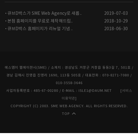
큐브D박스가 SME Web Agency로 새롭..
2019-07-03
본점 홈페이지를 무료로 제작해드립..
2018-10-29
큐브D박스 홈페이지가 리뉴얼 기념 ..
2018-06-30
에스엠이 웹에이젼시(SME) / 소재지 : 경상남도 거창군 거창읍 동동3길 7, 501호 /
경남 김해시 진영읍 진영리 1690, 113동 505호 / 대표전화 : 070-8271-7080 /
010-3558-3646
사업자등록번호 : 485-67-00280 / E-MAIL : ISLE1@DAUM.NET [
서비스
이용약관
]
COPYRIGHT (C) 2003. SME WEB AGENCY. ALL RIGHTS RESERVED.
TOP