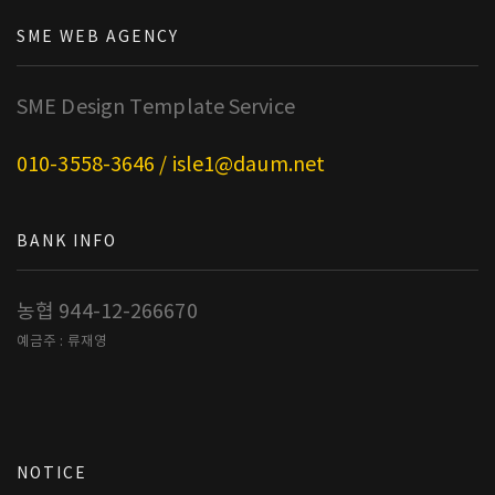
SME WEB AGENCY
SME Design Template Service
010-3558-3646 / isle1@daum.net
BANK INFO
농협 944-12-266670
예금주 : 류재영
NOTICE