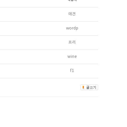
애견
wordp
프리
wine
f1