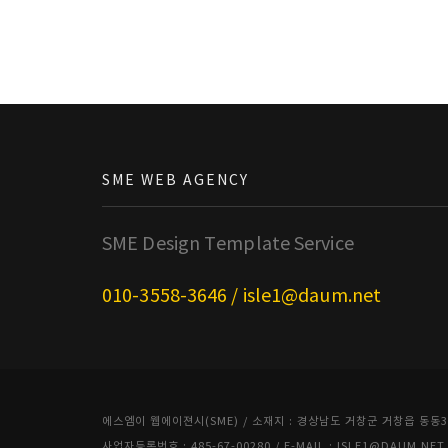
SME WEB AGENCY
SME Design Template Service
010-3558-3646 / isle1@daum.net
에스엠이 웹에이젼시(SME) / 소재지 : 경상남도 거창군 거창읍 동동3길 7, 
사업자등록번호 : 485-67-00280 / E-MAIL : ISLE1@DAUM.N