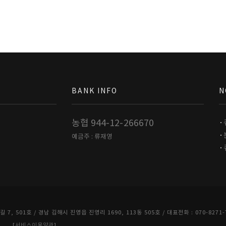
BANK INFO
N
농협 944-12-266670
예금주 : 류재영
501호 / 경남 김해시 진영읍 진영리 1690, 113동 505호 / 대표전화 : 070-8271-708
ET [
서비스이용약관
]