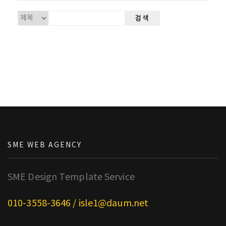
SME WEB AGENCY
SME Design Template Service
010-3558-3646 / isle1@daum.net