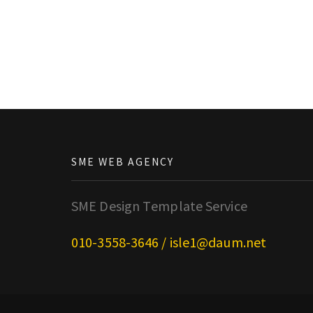
SME WEB AGENCY
SME Design Template Service
010-3558-3646 / isle1@daum.net