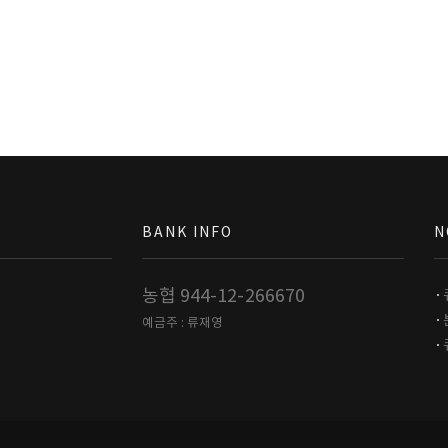
BANK INFO
N
농협 944-12-266670
예금주 : 류재영