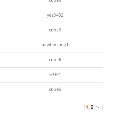
cube6
yes3402
cube6
newhousing1
cube6
곽태경
cube6