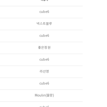
cube6
넥스트블루
cube6
좋은정원
cube6
라선영
cube6
Moulin(물랑)