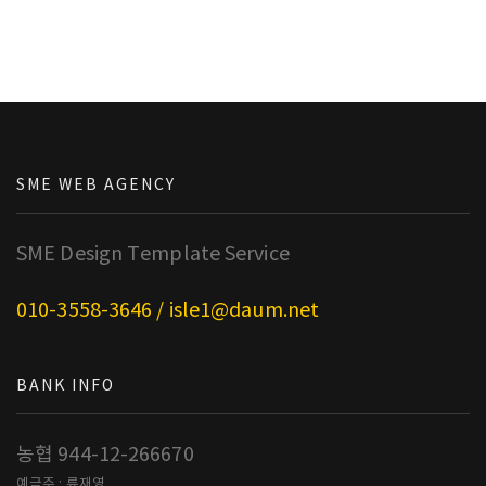
SME WEB AGENCY
SME Design Template Service
010-3558-3646 / isle1@daum.net
BANK INFO
농협 944-12-266670
예금주 : 류재영