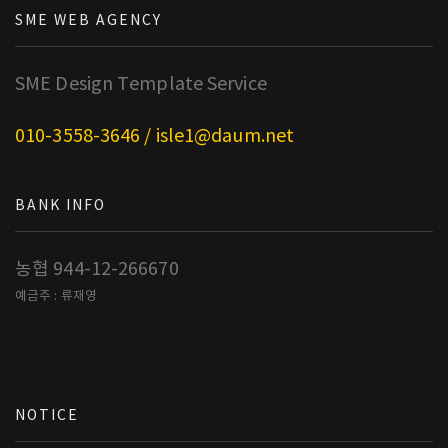
SME WEB AGENCY
SME Design Template Service
010-3558-3646 / isle1@daum.net
BANK INFO
농협 944-12-266670
예금주 : 류재영
NOTICE